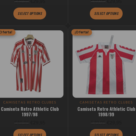
€49,95
€29,95
€49,95
€29,95
página
página
de
de
SELECT OPTIONS
SELECT OPTIONS
producto
producto
Este
El
El
Este
El
El
Oferta!
¡Oferta!
precio
precio
precio
precio
producto
producto
original
actual
original
actual
tiene
tiene
era:
es:
era:
es:
múltiples
múltiples
49,95 €.
29,95 €.
49,95 €.
29,95 
variantes.
variantes.
Las
Las
opciones
opciones
se
se
pueden
pueden
elegir
elegir
CAMISETAS RETRO CLUBES
CAMISETAS RETRO CLUBES
Camiseta Retro Athletic Club
Camiseta Retro Athletic Club
en
en
1997/98
1998/99
la
la
Valorado con
€49,95
€29,95
€49,95
€29,95
página
página
de
de
SELECT OPTIONS
SELECT OPTIONS