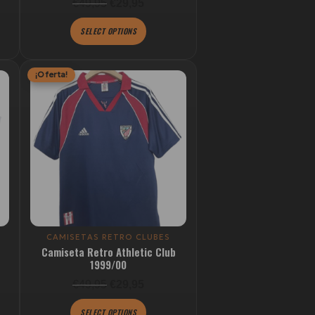
€49,95
€29,95
página
de
SELECT OPTIONS
producto
Este
El
El
¡Oferta!
precio
precio
producto
original
actual
tiene
era:
es:
múltiples
€.
49,95 €.
29,95 €.
variantes.
Las
opciones
se
pueden
elegir
CAMISETAS RETRO CLUBES
Camiseta Retro Athletic Club
en
1999/00
la
Valorado con
€49,95
€29,95
página
de
SELECT OPTIONS