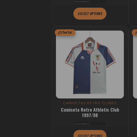
€49,95
€29,95
página
de
SELECT OPTIONS
producto
Este
El
El
¡Oferta!
¡
precio
precio
producto
original
actual
tiene
era:
es:
múltiples
49,95 €.
29,95 €.
variantes.
Las
opciones
se
pueden
elegir
CAMISETAS RETRO CLUBES
Camiseta Retro Athletic Club
en
1997/98
la
Valorado con
Valorado con
€49,95
€29,95
página
de
SELECT OPTIONS