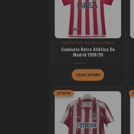
variantes.
Las
opciones
se
pueden
elegir
CAMISETAS RETRO CLUBES
Camiseta Retro Atlético De
en
Madrid 1998/99
la
Valorado con
Valorado con
€49,95
€29,95
página
de
SELECT OPTIONS
producto
Este
El
El
¡Oferta!
¡
precio
precio
producto
original
actual
tiene
era:
es:
múltiples
49,95 €.
29,95 €.
variantes.
Las