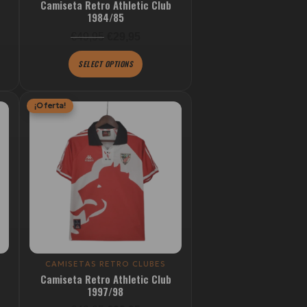
Camiseta Retro Athletic Club
en
1984/85
la
Valorado con
€49,95
€29,95
página
de
SELECT OPTIONS
producto
Este
El
El
¡Oferta!
precio
precio
producto
original
actual
tiene
era:
es:
múltiples
€.
49,95 €.
29,95 €.
variantes.
Las
opciones
se
pueden
elegir
CAMISETAS RETRO CLUBES
Camiseta Retro Athletic Club
en
1997/98
la
Valorado con