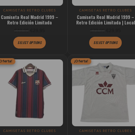
pueden
pueden
elegir
elegir
CAMISETAS RETRO CLUBES
CAMISETAS RETRO CLUBES
Camiseta Real Madrid 1999 –
Camiseta Real Madrid 1999 –
en
en
Retro Edición Limitada
Retro Edición Limitada | Local
la
la
Valorado con
€49,95
€29,95
€79,95
€29,95
página
página
de
de
SELECT OPTIONS
SELECT OPTIONS
producto
producto
Este
El
El
Este
El
El
Oferta!
¡Oferta!
precio
precio
precio
precio
producto
producto
original
actual
original
actual
tiene
tiene
era:
es:
era:
es:
múltiples
múltiples
49,95 €.
29,95 €.
49,95 €.
29,95 
variantes.
variantes.
Las
Las
opciones
opciones
se
se
pueden
pueden
elegir
elegir
CAMISETAS RETRO CLUBES
CAMISETAS RETRO CLUBES