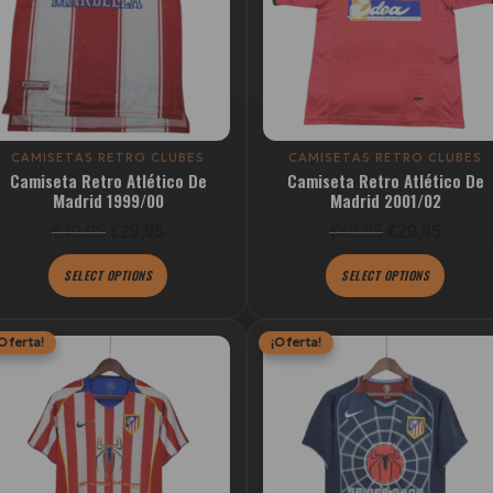
variantes.
variantes.
Las
Las
opciones
opciones
se
se
pueden
pueden
elegir
elegir
CAMISETAS RETRO CLUBES
CAMISETAS RETRO CLUBES
Camiseta Retro Atlético De
Camiseta Retro Atlético De
en
en
Madrid 1999/00
Madrid 2001/02
la
la
Valorado con
€49,95
€29,95
€49,95
€29,95
página
página
de
de
SELECT OPTIONS
SELECT OPTIONS
producto
producto
Este
El
El
Este
El
El
Oferta!
¡Oferta!
precio
precio
precio
precio
producto
producto
original
actual
original
actual
tiene
tiene
era:
es:
era:
es:
múltiples
múltiples
49,95 €.
29,95 €.
49,95 €.
29,95 
variantes.
variantes.
Las
Las