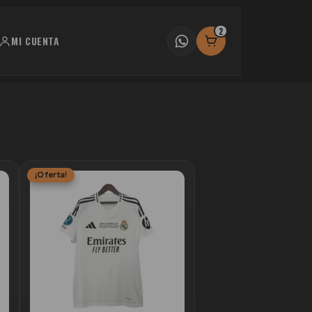
2
MI CUENTA
Este
El
El
¡Oferta!
precio
precio
producto
original
actual
tiene
era:
es:
múltiples
€.
79,95 €.
29,95 €.
variantes.
Las
opciones
se