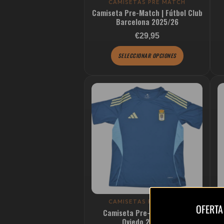
CAMISETAS PRE MATCH
en
Camiseta Pre-Match | Fútbol Club
la
Barcelona 2025/26
página
Valorado con
Valorado con
€29,95
de
producto
SELECCIONAR OPCIONES
Este
producto
tiene
múltiples
variantes.
Las
opciones
se
pueden
elegir
CAMISETAS PRE MATCH
OFERTA
Camiseta Pre-Match | Real
C
en
Oviedo 2025/26