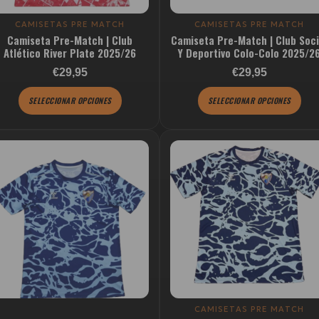
pueden
pueden
elegir
elegir
CAMISETAS PRE MATCH
CAMISETAS PRE MATCH
Camiseta Pre-Match | Club
Camiseta Pre-Match | Club Soci
en
en
Atlético River Plate 2025/26
Y Deportivo Colo-Colo 2025/2
la
la
Valorado con
€29,95
€29,95
página
página
de
de
SELECCIONAR OPCIONES
SELECCIONAR OPCIONES
producto
producto
Este
Este
producto
producto
tiene
tiene
múltiples
múltiples
variantes.
variantes.
Las
Las
opciones
opciones
se
se
pueden
pueden
elegir
elegir
CAMISETAS PRE MATCH