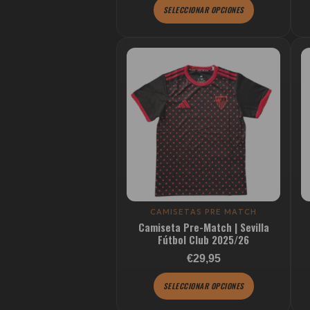
de
SELECCIONAR OPCIONES
producto
Este
producto
tiene
múltiples
variantes.
Las
opciones
se
pueden
elegir
CAMISETAS PRE MATCH
Camiseta Pre-Match | Sevilla
en
Fútbol Club 2025/26
la
Valorado con
Valorado con
€29,95
página
de
SELECCIONAR OPCIONES
producto