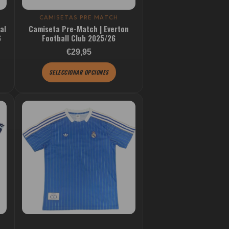
pueden
elegir
CAMISETAS PRE MATCH
al
Camiseta Pre-Match | Everton
en
6
Football Club 2025/26
la
Valorado con
€29,95
página
de
SELECCIONAR OPCIONES
producto
Este
producto
tiene
múltiples
variantes.
Las
opciones
se
pueden
elegir