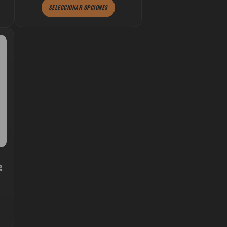
de
SELECCIONAR OPCIONES
producto
g