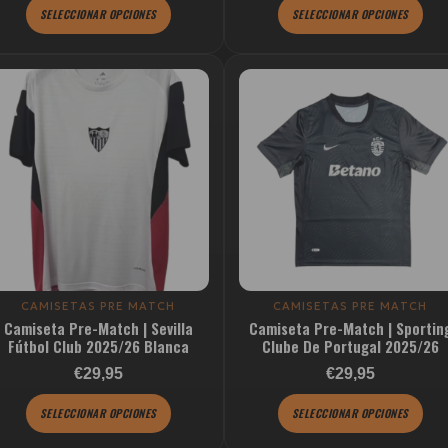
de
de
SELECCIONAR OPCIONES
SELECCIONAR OPCIONES
producto
producto
Este
Este
producto
producto
tiene
tiene
múltiples
múltiples
variantes.
variantes.
Las
Las
opciones
opciones
se
se
pueden
pueden
elegir
elegir
CAMISETAS PRE MATCH
CAMISETAS PRE MATCH
Camiseta Pre-Match | Sevilla
Camiseta Pre-Match | Sportin
en
en
Fútbol Club 2025/26 Blanca
Clube De Portugal 2025/26
la
la
Valorado con
€29,95
€29,95
página
página
de
de
SELECCIONAR OPCIONES
SELECCIONAR OPCIONES
producto
producto