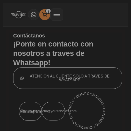
Ir
al
2
contenido
Contáctanos
¡Ponte en contacto con
nosotros a traves de
Whatsapp!
ATENCION AL CLIENTE SOLO A TRAVES DE
WHATSAPP
NTACTO *
CO
N
T
A
C
T
O
*
O
N
T
A
C
T
O
* C
ONT
A
C
T
O
*
C
O
N
T
A
C
T
O
*
C
O
C
Instagram
contacto@youfutboles.com