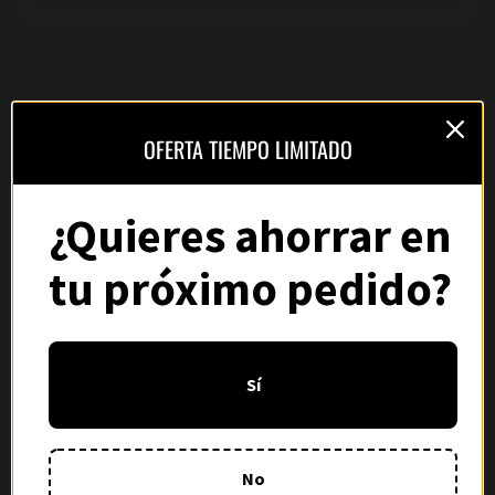
OFERTA TIEMPO LIMITADO
YOUFUTBOL
®
Camisetas de fútbol premium: clubes, selecciones y retro.
¿Quieres ahorrar en
Calidad top, envío internacional gratis y garantía de
reembolso.
tu próximo pedido?
TIENDA
LIGAS
Sí
Temporada 2025/26
La Liga
Selecciones
Premier League
No
España ★★
Bundesliga