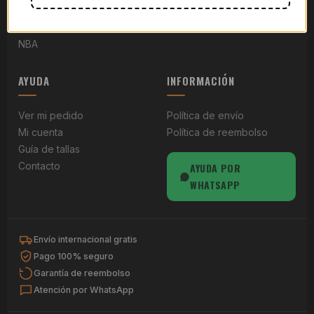
Retro Clubes
Serie A
Mundial 2026
Ligue 1
NBA
AYUDA
INFORMACIÓN
Ver mi pedido
Política de envío
Mi cuenta
Política de reembolso
Guía de tallas
Contacto
AYUDA POR
WHATSAPP
Envío internacional gratis
Pago 100% seguro
Garantía de reembolso
Atención por WhatsApp