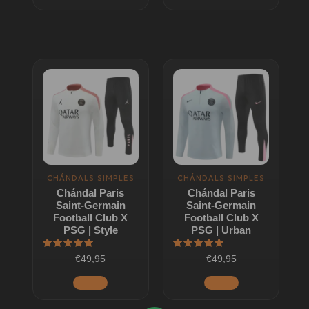
de
de
producto
producto
Este
Este
producto
producto
tiene
tiene
múltiples
múltiples
variantes.
variantes.
Las
Las
opciones
opciones
CHÁNDALS SIMPLES
CHÁNDALS SIMPLES
se
se
Chándal Paris
Chándal Paris
pueden
pueden
Saint-Germain
Saint-Germain
elegir
elegir
Football Club X
Football Club X
PSG | Style
PSG | Urban
en
en
la
la
Valorado
Valorado
€49,95
€49,95
con
con
página
página
5
5
de 5
de 5
de
de
producto
producto