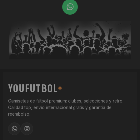
W
h
a
t
s
a
p
p
YOUFUTBOL
®
Camisetas de fútbol premium: clubes, selecciones y retro.
Calidad top, envío internacional gratis y garantía de
reembolso.