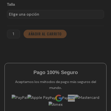
Chándal
Talla
Juventus
Football
Club
|
AÑADIR AL CARRITO
Marino
cantidad
Pago 100% Seguro
Aceptamos los métodos de pago más seguros del
mundo.
Pay
Pay