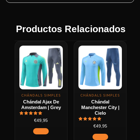
Productos Relacionados
Este
Este
producto
producto
tiene
tiene
múltiples
múltiples
variantes.
variantes.
Las
Las
opciones
opciones
CHÁNDALS SIMPLES
CHÁNDALS SIMPLES
se
se
Chándal Ajax De
Chándal
pueden
pueden
Amsterdam | Grey
Manchester City |
elegir
elegir
Cielo
Valorado
en
en
€49,95
con
Valorado
€49,95
5
la
la
con
de 5
5
página
página
de 5