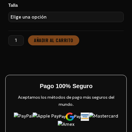
Chándal
Talla
Arsenal
Football
Club
|
AÑADIR AL CARRITO
Marino
Basic
cantidad
Pago 100% Seguro
Aceptamos los métodos de pago más seguros del
mundo.
Pay
Pay