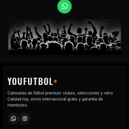
W
h
a
t
s
a
p
p
YOUFUTBOL
®
Camisetas de fútbol premium: clubes, selecciones y retro.
Calidad top, envío internacional gratis y garantía de
reembolso.