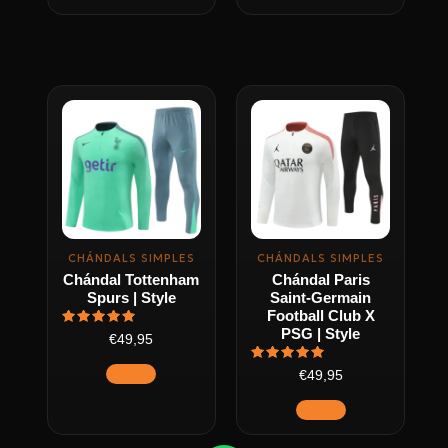
de
de
producto
producto
Este
Este
producto
producto
tiene
tiene
múltiples
múltiples
variantes.
variantes.
Las
Las
opciones
opciones
CHÁNDALS SIMPLES
CHÁNDALS SIMPLES
se
se
Chándal Tottenham
Chándal Paris
pueden
pueden
Spurs | Style
Saint-Germain
elegir
elegir
Football Club X
PSG | Style
Valorado
en
en
€49,95
con
5
la
la
de 5
Valorado
€49,95
con
página
página
5
de 5
de
de
producto
producto